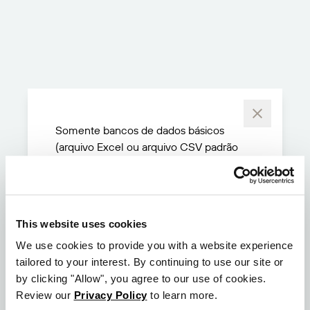
Somente bancos de dados básicos
(arquivo Excel ou arquivo CSV padrão
RFC 4180) nos seguintes recursos do
plano Starter:
Filtros de banco de dados
This website uses cookies
Tabelas de fontes de dados
We use cookies to provide you with a website experience
Pré-visualização dinâmica de dados
tailored to your interest. By continuing to use our site or
Gráficos e imagens dinâmicos
by clicking "Allow", you agree to our use of cookies.
Review our
Privacy Policy
to learn more.