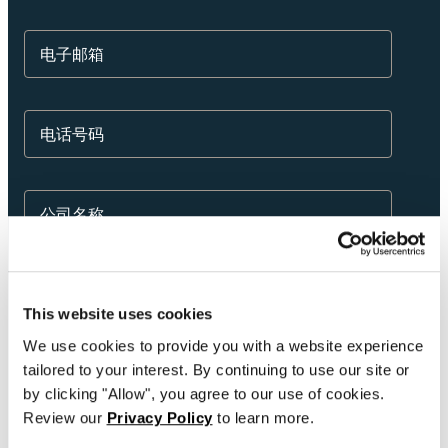
获取满足业务需求的适当级别的支持。
连接
Amazon Transparency
电子邮箱
产品
关于我们
解决方案概述
定价
职业发展
电话号码
免费试用
新闻发布
技术规格
公司名称
产品注册
标签和可追溯性成熟度模型
打印连接器
请选择国家
支持的标准
This website uses cookies
We use cookies to provide you with a website experience
tailored to your interest. By continuing to use our site or
如果您已经是BarTender用户，请提供您的产品
了解更多
密钥或者支持编号
by clicking "Allow", you agree to our use of cookies.
Review our
Privacy Policy
to learn more.