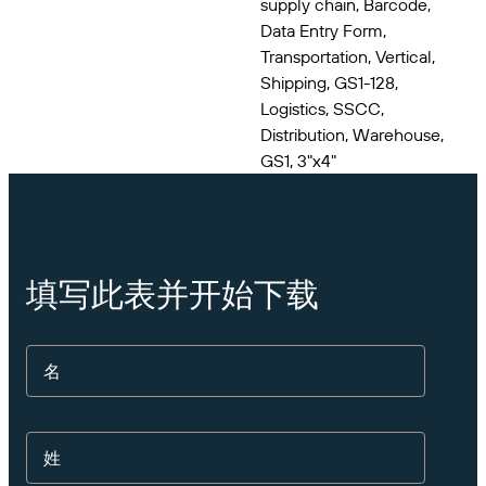
supply chain, Barcode,
扩展您的业务。助力客户实现更大成效。与
管理
BarTender 携手合作。
Data Entry Form,
专业服务
打印
Transportation, Vertical,
Chinese (Simplified, China)
Log In
在 BarTender 知识库中获取帮助和常见问题解答以及
按行业应用
Shipping, GS1-128,
关于操作方法的文章。
Seagull Software
Logistics, SSCC,
物品和库存跟踪
用户入口网站
合作伙伴目录
Distribution, Warehouse,
学习
航空航天
GS1, 3"x4"
合作伙伴入口网站
化工
联系支持人员
成功案例
BarTender Cloud
BarTender Track & Trace
通过合作伙伴目录查找 BarTender 合作伙伴并请求报
食品和饮料
价和服务。
博客
医疗器械
提交支持请求，获取所有当前支持的 BarTender 产品
填写此表并开始下载
资源库
的技术支持。
资产追踪能力
制药
网络研讨会
合作伙伴入口网站
名
计数
生命周期计划
按解决方案分类
维护与支持协议
查找
研究与报告
已是 BarTender 合作伙伴？了解如何登录合作伙伴入
口网站。
姓
报告
供应商标签管理