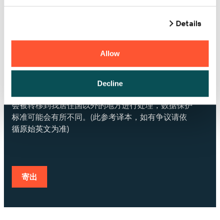
其他建议或问题
Details
Allow
是的，我愿意接收市场营销信息、网络研讨会邀
请、时事通讯以及 BarTender 帮助提示。
点击提交，即表示确认我已阅读并同意
Seagull
Decline
Software 隐私权政策
。 我了解我的个人信息可能
会被转移到我居住国以外的地方进行处理，数据保护
标准可能会有所不同。(此参考译本，如有争议请依
循原始英文为准)
寄出