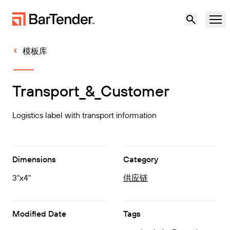
模板库
产品
解决方案
Transport_&_Customer
标签、标记和编码
资源
Logistics label with transport information
按使用案例
BarTender 标签
合作伙伴
下载打印机驱动程序
Dimensions
Category
制造
支持
3"x4"
供应链
仓储
标签功能
成为合作伙伴
维护与支持协议
零售
Modified Date
Tags
创建
免费试用
联系销售人员
支持中心
运输与物流