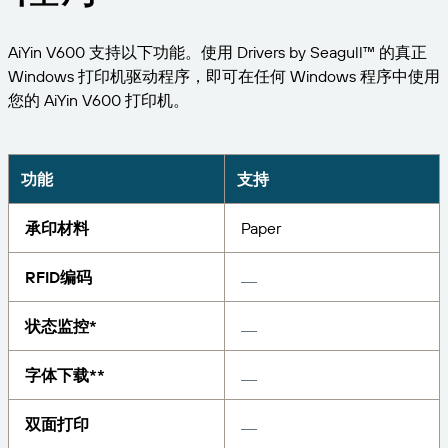
扩展您的业务。助力客户实现更大成效。与
管理
BarTender 携手合作。
专业服务
打印
AiYin V600 支持以下功能。使用 Drivers by Seagull™ 的真正
Chinese (Simplified, China)
Log In
在 BarTender 知识库中获取帮助和常见问题解答以及
按行业应用
Windows 打印机驱动程序，即可在任何 Windows 程序中使用
关于操作方法的文章。
Seagull Software
您的 AiYin V600 打印机。
物品和库存跟踪
用户入口网站
合作伙伴目录
学习
航空航天
合作伙伴入口网站
化工
功能
支持
联系支持人员
成功案例
BarTender Cloud
BarTender Track & Trace
通过合作伙伴目录查找 BarTender 合作伙伴并请求报
食品和饮料
价和服务。
博客
承印材料
Paper
医疗器械
提交支持请求，获取所有当前支持的 BarTender 产品
资源库
RFID编码
的技术支持。
资产追踪能力
制药
网络研讨会
合作伙伴入口网站
状态监控*
计数
生命周期计划
按解决方案分类
维护与支持协议
字体下载**
查找
研究与报告
已是 BarTender 合作伙伴？了解如何登录合作伙伴入
口网站。
报告
双面打印
供应商标签管理