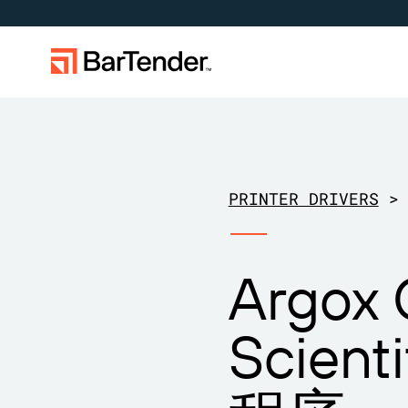
标签、标记和编码
按使用案例
标签功能
按行业应
学习
下载打印机驱动程序
成为合作伙伴
支持中心
制造
创建
航空航天
成功案例
PRINTER DRIVERS
>
BarTender 标签
仓储
管理
化工
博客
扩展您的业务。助力客户实现更大成
在 BarTender 知识库中获取帮助和常
通过合作
提交支
维护与支持协议
效。与 BarTender 携手合作。
见问题解答以及关于操作方法的文
作伙伴
BarTe
零售
打印
食品和饮
资源库
章。
Argox 
运输与物流
医疗器械
网络研讨
物品和库存跟踪
资产追踪
专业服务
制药
生命周期
Scie
计数
研究与报
BarTender Track &
查找
Trace