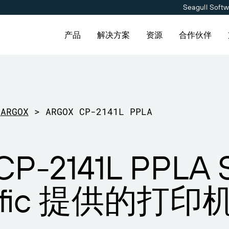
Seagull Soft
产品
解决方案
资源
合作伙伴
用
产品
按解决方案分类
连接
合作伙伴目录
联系支持人员
合作伙伴入口网
维护与支持协议
定价
供应商标签管理
关于我们
ARGOX
>
ARGOX CP-2141L PPLA
免费试用
Amazon Transparency
职业发展
伙伴目录查找 BarTender 合
持请求，获取所有当前支持的
已是 BarTender 合作伙伴
获取满足业务需求的适当级别
并请求报价和服务。
nder 产品的技术支持。
登录合作伙伴入口网站。
持。
料
技术规格
新闻发布
CP-2141L PPLA 
会
产品注册
能力
计划
打印连接器
ntific 提供的打
告
支持的标准