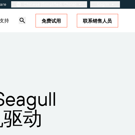
ware
Chinese (Simplified, China)
Log In
支持
免费试用
联系销售人员
用户入口网站
合作伙伴入口网站
BarTender Cloud
站
了解更多
解决方案概述
标签和可追溯性成熟度模型
？了解如何
的支
Seagull
印机驱动