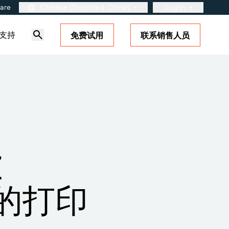
ware
Chinese (Simplified, China)
Log In
支持
免费试用
联系销售人员
用户入口网站
合作伙伴入口网站
BarTender Cloud
站
了解更多
解决方案概述
标签和可追溯性成熟度模型
？了解如何
的支
Z
 提供的打印