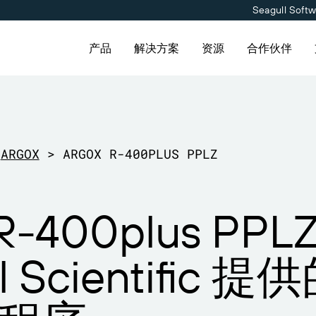
Seagull Soft
产品
解决方案
资源
合作伙伴
用
产品
按解决方案分类
连接
合作伙伴目录
联系支持人员
合作伙伴入口网
维护与支持协议
定价
供应商标签管理
关于我们
ARGOX
>
ARGOX R-400PLUS PPLZ
免费试用
Amazon Transparency
职业发展
伙伴目录查找 BarTender 合
持请求，获取所有当前支持的
已是 BarTender 合作伙伴
获取满足业务需求的适当级别
并请求报价和服务。
nder 产品的技术支持。
登录合作伙伴入口网站。
持。
料
技术规格
新闻发布
R-400plus PPL
会
产品注册
能力
计划
打印连接器
ll Scientific
告
支持的标准