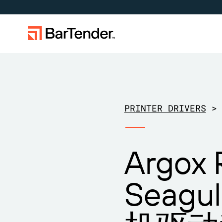
标签、标记和编码
按使用案例
标签功能
按行业应
学习
下载打印机驱动程序
成为合作伙伴
支持中心
制造
创建
航空航天
成功案例
PRINTER DRIVERS
>
BarTender 标签
仓储
管理
化工
博客
扩展您的业务。助力客户实现更大成
在 BarTender 知识库中获取帮助和常
通过合作
提交支
维护与支持协议
效。与 BarTender 携手合作。
见问题解答以及关于操作方法的文
作伙伴
BarTe
零售
打印
食品和饮
资源库
章。
Argox 
运输与物流
医疗器械
网络研讨
物品和库存跟踪
资产追踪
专业服务
制药
生命周期
Seagu
计数
研究与报
BarTender Track &
查找
Trace