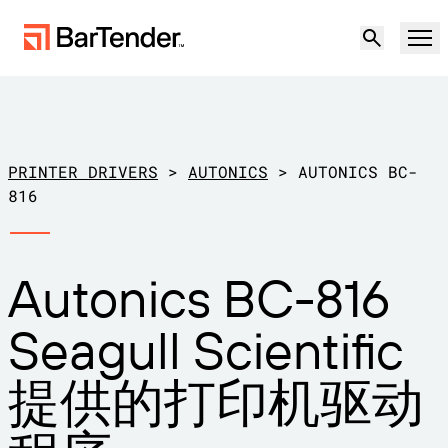
产品
解决方案
PRINTER DRIVERS
>
AUTONICS
>
AUTONICS BC-
标签、标记和编码
816
资源
按使用案例
BarTender 标签
Autonics BC-816
合作伙伴
下载打印机驱动程序
制造
Seagull Scientific
支持
仓储
标签功能
成为合作伙伴
提供的打印机驱动
维护与支持协议
零售
创建
免费试用
联系销售人员
支持中心
运输与物流