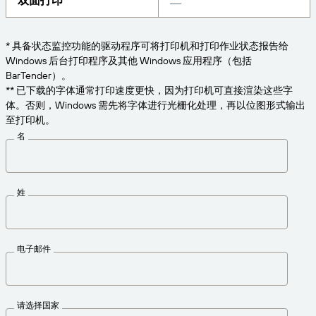
双面打印
获取满足业务需求的适当级别的支持。
连接
Amazon Transparency
产品
* 具备状态监控功能的驱动程序可将打印机和打印作业状态报告给
关于我们
Windows 后台打印程序及其他 Windows 应用程序（包括
解决方案概述
BarTender）。
定价
职业发展
** 已下载的字体通常打印速度更快，因为打印机可直接渲染这些字
体。否则，Windows 需先将字体进行光栅化处理，再以位图形式输出
免费试用
新闻发布
至打印机。
技术规格
名
产品注册
标签和可追溯性成熟度模型
打印连接器
姓
支持的标准
电子邮件
了解更多
请选择国家