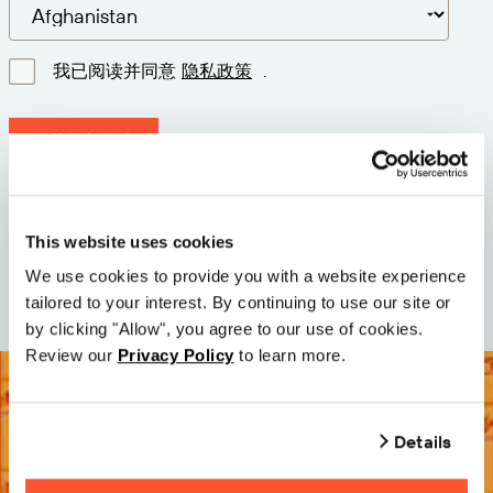
我已阅读并同意
隐私政策
.
下载最新版本
版本: 12.3
大小: 71.5 MB
This website uses cookies
日期: 2026-05-05
We use cookies to provide you with a website experience
tailored to your interest. By continuing to use our site or
by clicking "Allow", you agree to our use of cookies.
Review our
Privacy Policy
to learn more.
Details