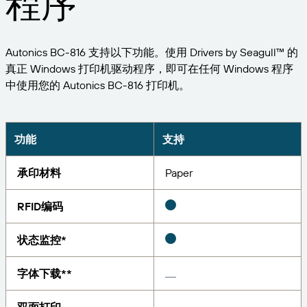
程序
扩展您的业务。助力客户实现更大成效。与
管理
BarTender 携手合作。
专业服务
打印
Chinese (Simplified, China)
Log In
在 BarTender 知识库中获取帮助和常见问题解答以及
按行业应用
Autonics BC-816 支持以下功能。使用 Drivers by Seagull™ 的
关于操作方法的文章。
Seagull Software
真正 Windows 打印机驱动程序，即可在任何 Windows 程序
物品和库存跟踪
用户入口网站
合作伙伴目录
中使用您的 Autonics BC-816 打印机。
学习
航空航天
合作伙伴入口网站
化工
联系支持人员
成功案例
BarTender Cloud
BarTender Track & Trace
通过合作伙伴目录查找 BarTender 合作伙伴并请求报
功能
支持
食品和饮料
价和服务。
博客
医疗器械
承印材料
Paper
提交支持请求，获取所有当前支持的 BarTender 产品
资源库
的技术支持。
资产追踪能力
制药
RFID编码
网络研讨会
合作伙伴入口网站
计数
生命周期计划
状态监控*
按解决方案分类
维护与支持协议
查找
研究与报告
已是 BarTender 合作伙伴？了解如何登录合作伙伴入
字体下载**
口网站。
报告
供应商标签管理