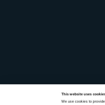
This website uses cookie
We use cookies to provide 
© 2026 Seagull Software, LLC.版权所有。
隐私政策
法律