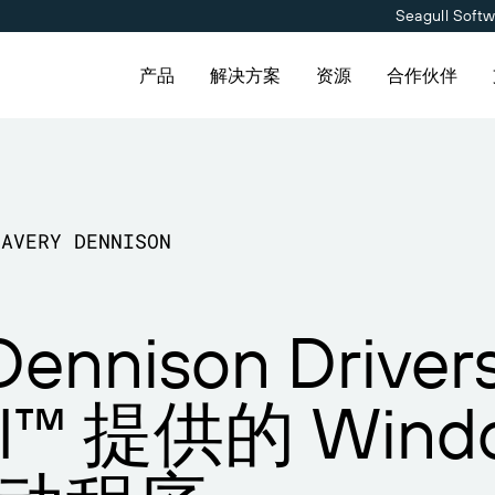
Seagull Soft
产品
解决方案
资源
合作伙伴
用
产品
按解决方案分类
连接
合作伙伴目录
联系支持人员
合作伙伴入口网
维护与支持协议
定价
供应商标签管理
关于我们
AVERY DENNISON
免费试用
Amazon Transparency
职业发展
伙伴目录查找 BarTender 合
持请求，获取所有当前支持的
已是 BarTender 合作伙伴
获取满足业务需求的适当级别
并请求报价和服务。
nder 产品的技术支持。
登录合作伙伴入口网站。
持。
料
技术规格
新闻发布
Dennison Driver
会
产品注册
能力
计划
打印连接器
ll™ 提供的 Wind
告
支持的标准