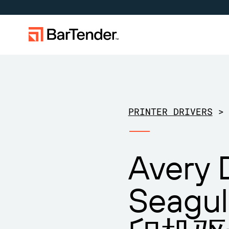
标签、标记和编码
按使用案例
标签功能
按行业应
学习
下载打印机驱动程序
成为合作伙伴
支持中心
制造
创建
航空航天
成功案例
PRINTER DRIVERS
>
BarTender 标签
仓储
管理
化工
博客
扩展您的业务。助力客户实现更大成
在 BarTender 知识库中获取帮助和常
通过合作
提交支
维护与支持协议
效。与 BarTender 携手合作。
见问题解答以及关于操作方法的文
作伙伴
BarTe
零售
打印
食品和饮
资源库
章。
Avery 
运输与物流
医疗器械
网络研讨
物品和库存跟踪
资产追踪
专业服务
制药
生命周期
Seagu
计数
研究与报
BarTender Track &
查找
Trace