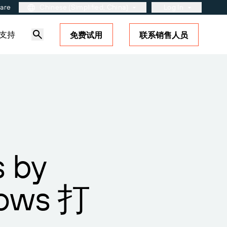
ware
Chinese (Simplified, China)
Log In
支持
免费试用
联系销售人员
用户入口网站
合作伙伴入口网站
BarTender Cloud
站
了解更多
解决方案概述
标签和可追溯性成熟度模型
？了解如何
的支
s by
ows 打