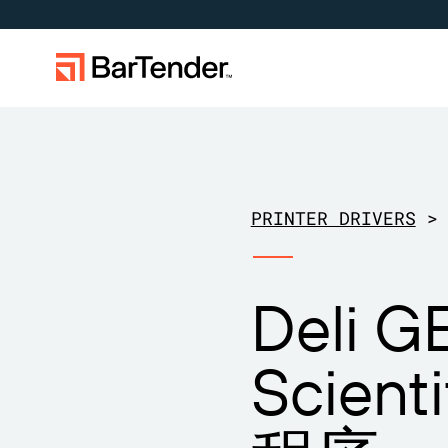
标签、标记和编码
按使用案例
标签功能
按行业应
学习
下载打印机驱动程序
成为合作伙伴
支持中心
制造
创建
航空航天
成功案例
PRINTER DRIVERS
>
BarTender 标签
仓储
管理
化工
博客
扩展您的业务。助力客户实现更大成
在 BarTender 知识库中获取帮助和常
通过合作
提交支
维护与支持协议
效。与 BarTender 携手合作。
见问题解答以及关于操作方法的文
作伙伴
BarTe
零售
打印
食品和饮
资源库
章。
Deli G
运输与物流
医疗器械
网络研讨
物品和库存跟踪
资产追踪
专业服务
制药
生命周期
Scie
计数
研究与报
BarTender Track &
查找
Trace