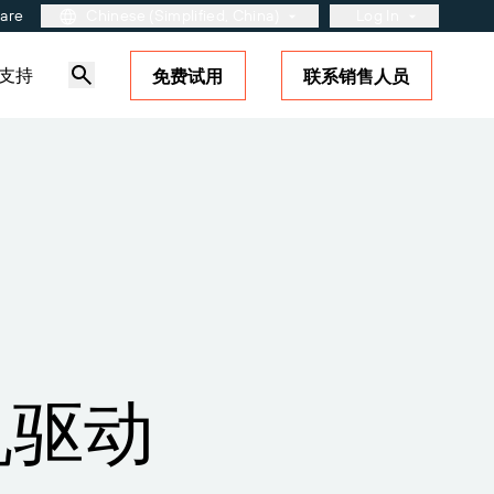
ware
Chinese (Simplified, China)
Log In
支持
免费试用
联系销售人员
用户入口网站
合作伙伴入口网站
BarTender Cloud
站
了解更多
解决方案概述
标签和可追溯性成熟度模型
？了解如何
的支
印机驱动