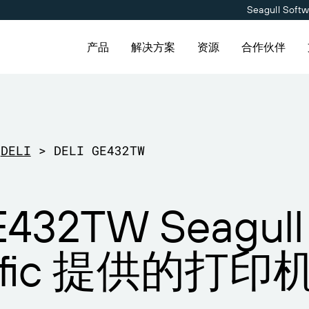
Seagull Soft
产品
解决方案
资源
合作伙伴
用
产品
按解决方案分类
连接
合作伙伴目录
联系支持人员
合作伙伴入口网
维护与支持协议
定价
供应商标签管理
关于我们
DELI
>
DELI GE432TW
免费试用
Amazon Transparency
职业发展
伙伴目录查找 BarTender 合
持请求，获取所有当前支持的
已是 BarTender 合作伙伴
获取满足业务需求的适当级别
并请求报价和服务。
nder 产品的技术支持。
登录合作伙伴入口网站。
持。
料
技术规格
新闻发布
E432TW Seagull
会
产品注册
能力
计划
打印连接器
ntific 提供的打
告
支持的标准