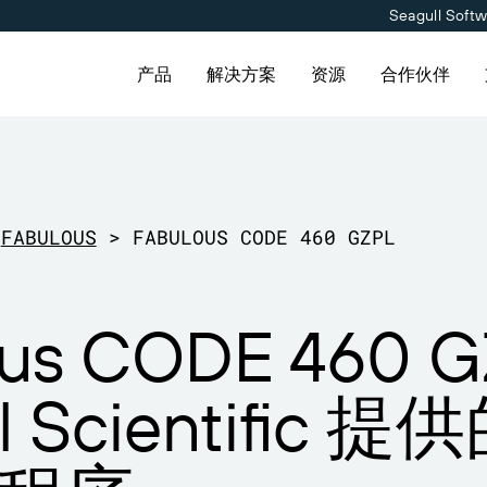
Seagull Soft
产品
解决方案
资源
合作伙伴
用
产品
按解决方案分类
连接
合作伙伴目录
联系支持人员
合作伙伴入口网
维护与支持协议
定价
供应商标签管理
关于我们
FABULOUS
>
FABULOUS CODE 460 GZPL
免费试用
Amazon Transparency
职业发展
伙伴目录查找 BarTender 合
持请求，获取所有当前支持的
已是 BarTender 合作伙伴
获取满足业务需求的适当级别
并请求报价和服务。
nder 产品的技术支持。
登录合作伙伴入口网站。
持。
料
技术规格
新闻发布
ous CODE 460 
会
产品注册
能力
计划
打印连接器
ll Scientific
告
支持的标准