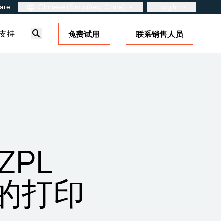
ware
Chinese (Simplified, China)
Log In
支持
免费试用
联系销售人员
用户入口网站
合作伙伴入口网站
BarTender Cloud
站
了解更多
解决方案概述
标签和可追溯性成熟度模型
？了解如何
的支
GZPL
 提供的打印