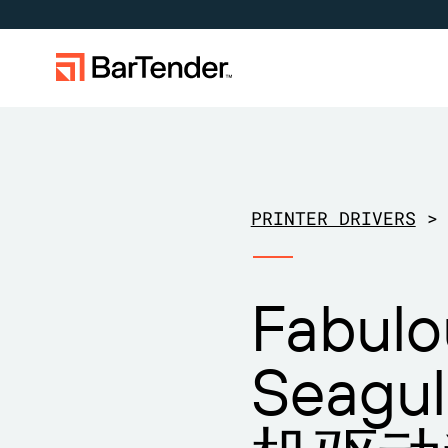
标签、标记和编码
按使用案例
标签功能
按行业应
学习
下载打印机驱动程序
成为合作伙伴
支持中心
制造
创建
航空航天
成功案例
PRINTER DRIVERS
>
BarTender 标签
仓储
管理
化工
博客
扩展您的业务。助力客户实现更大成
在 BarTender 知识库中获取帮助和常
通过合作
提交支
维护与支持协议
效。与 BarTender 携手合作。
见问题解答以及关于操作方法的文
作伙伴
BarTe
零售
打印
食品和饮
资源库
章。
Fabul
运输与物流
医疗器械
网络研讨
物品和库存跟踪
资产追踪
专业服务
制药
生命周期
Seagu
计数
研究与报
BarTender Track &
查找
Trace