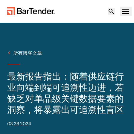
产品
解决方案
所有博客文章
标签、标记和编码
资源
最新报告指出：随着供应链行
按使用案例
BarTender 标签
合作伙伴
业向端到端可追溯性迈进，若
下载打印机驱动程序
缺乏对单品级关键数据要素的
制造
支持
洞察，将暴露出可追溯性盲区
仓储
标签功能
成为合作伙伴
维护与支持协议
零售
03.28.2024
创建
免费试用
联系销售人员
支持中心
运输与物流