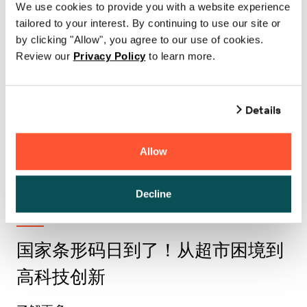
We use cookies to provide you with a website experience
所有案例
tailored to your interest. By continuing to use our site or
by clicking "Allow", you agree to our use of cookies.
Review our
Privacy Policy
to learn more.
供应链
Details
托盘标签的工作原理
Allow
了解更多
Decline
供应链
国家条形码日到了！从超市困境到
高科技创新