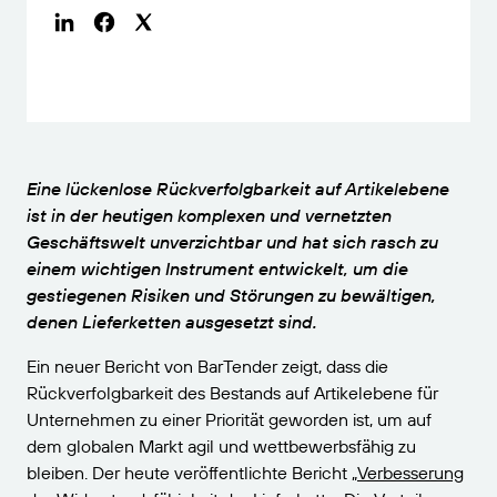
VERBINDEN
Amazon Transparency
Erhalten Sie die Unterstützung, die Ihren
Geschäftsanforderungen entspricht.
PRODUKT
Über uns
Lösungsübersicht
Preise
Karriere
Kostenlos testen
Nachrichten
Eine lückenlose Rückverfolgbarkeit auf Artikelebene
Technische Daten
ist in der heutigen komplexen und vernetzten
Geschäftswelt unverzichtbar und hat sich rasch zu
Produktregistrierung
Reifegradmodell für Etikettierung und
einem wichtigen Instrument entwickelt, um die
Nachverfolgbarkeit
gestiegenen Risiken und Störungen zu bewältigen,
Print Connectors
denen Lieferketten ausgesetzt sind.
Unterstützte Standards
Ein neuer Bericht von BarTender zeigt, dass die
Rückverfolgbarkeit des Bestands auf Artikelebene für
Unternehmen zu einer Priorität geworden ist, um auf
Weitere Informationen
dem globalen Markt agil und wettbewerbsfähig zu
bleiben. Der heute veröffentlichte Bericht „
Verbesserung