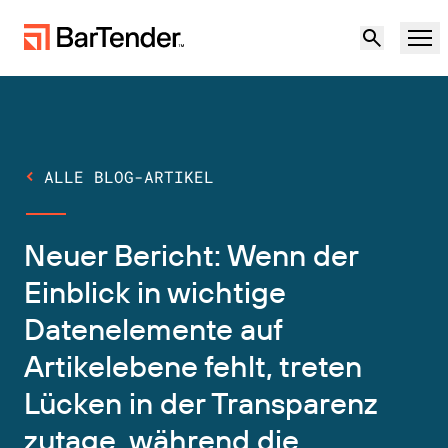
Produkt
Lösungen
ALLE BLOG-ARTIKEL
ETIKETTIERUNG, MARKIERUNG UND CODIERUNG
Ressourcen
Neuer Bericht: Wenn der
NACH ANWENDUNGSFALL
BarTender-Etikettierung
Partner
Einblick in wichtige
Druckertreiber herunterladen
Datenelemente auf
Produktion
Support
Artikelebene fehlt, treten
Lager
ETIKETTIERFUNKTIONEN
Partner werden
Lücken in der Transparenz
Support-Pläne
Einzelhandel
Gestalten
Kostenlos
Vertrieb
zutage, während die
Support-Center
Transport und Logistik
ausprobieren
kontaktieren