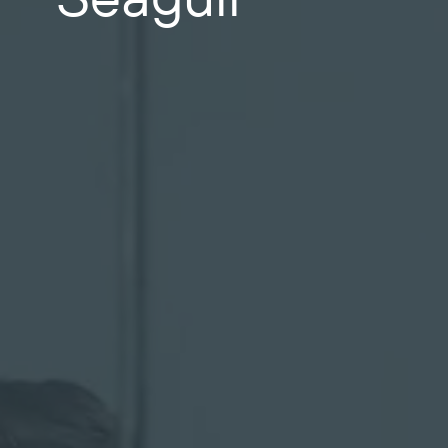
BarTender-Track &
Finden
Trace
Bericht