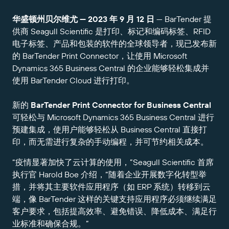
扩展您的业务。助力客户实现更大成效。与
管理
BarTender 携手合作。
华盛顿州贝尔维尤 — 2023 年 9 月 12 日
— BarTender 提
专业服务
打印
Chinese (Simplified, China)
Log In
供商 Seagull Scientific 是打印、标记和编码标签、RFID
在 BarTender 知识库中获取帮助和常见问题解答以及
按行业应用
关于操作方法的文章。
电子标签、产品和包装的软件的全球领导者，现已发布新
Seagull Software
的 BarTender Print Connector，让使用 Microsoft
物品和库存跟踪
用户入口网站
合作伙伴目录
学习
航空航天
Dynamics 365 Business Central 的企业能够轻松集成并
合作伙伴入口网站
使用 BarTender Cloud 进行打印。
化工
联系支持人员
成功案例
BarTender Cloud
BarTender Track & Trace
通过合作伙伴目录查找 BarTender 合作伙伴并请求报
新的
BarTender Print Connector for Business Central
食品和饮料
价和服务。
博客
可轻松与 Microsoft Dynamics 365 Business Central 进行
医疗器械
预建集成，使用户能够轻松从 Business Central 直接打
提交支持请求，获取所有当前支持的 BarTender 产品
资源库
印，而无需进行复杂的手动编程，并可节约相关成本。
的技术支持。
资产追踪能力
制药
网络研讨会
合作伙伴入口网站
“疫情显著加快了云计算的使用，”Seagull Scientific 首席
执行官 Harold Boe 介绍，“随着企业开展数字化转型举
计数
生命周期计划
措，并将其主要软件应用程序（如 ERP 系统）转移到云
按解决方案分类
维护与支持协议
查找
研究与报告
端，像 BarTender 这样的关键支持应用程序必须继续满足
已是 BarTender 合作伙伴？了解如何登录合作伙伴入
客户要求，包括提高效率、避免错误、降低成本、满足行
口网站。
报告
供应商标签管理
业标准和确保合规。”