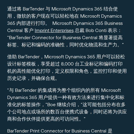
获取满足业务需求的适当级别的支持。
连接
Amazon Transparency
通过将 BarTender 与 Microsoft Dynamics 365 结合使
用，微软的客户现在可以轻松地在 Microsoft Dynamics
产品
关于我们
365 内部进行打印。 Microsoft Dynamics 365 Business
解决方案概述
Central 客户
Imprint Enterprises
总裁 Bob Conti 表示：
定价
职业发展
“BarTender Connector for Business Central 将显著提高
标签、标记和编码的准确性，同时优化物流和生产力。”
免费试用
新闻发布
借助 BarTender，Microsoft Dynamics 365 用户可以轻松
技术规格
设计标签模板，享受超过 8,000 台工业标记和编码打印
产品注册
标签和可追溯性成熟度模型
机的高性能优化打印，定义权限和角色，监控打印和使用
历史记录，并确保合规。
打印连接器
“与 BarTender 的集成将为整个组织内的所有 Microsoft
支持的标准
Dynamics 365 用户提供一种有效方法来进行集中化和标
准化的标签操作，”Boe 继续介绍，“这可能包括分布在多
个公司地点或场所的数百台便携式设备，同时还将为供应
了解更多
商和合作伙伴提供更高的可访问性。”
BarTender Print Connector for Business Central 是