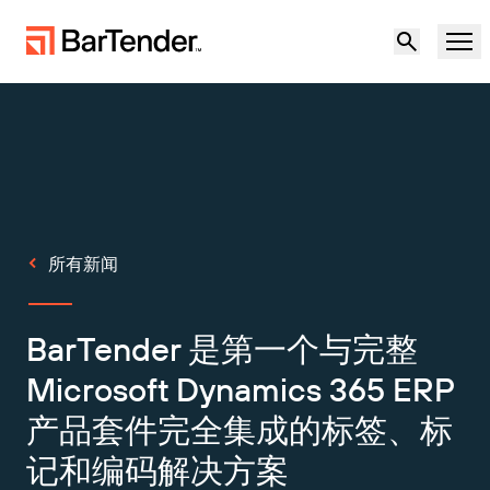
产品
解决方案
标签、标记和编码
资源
所有新闻
按使用案例
BarTender 标签
合作伙伴
下载打印机驱动程序
BarTender 是第一个与完整
制造
支持
Microsoft Dynamics 365 ERP
仓储
标签功能
成为合作伙伴
产品套件完全集成的标签、标
维护与支持协议
零售
创建
记和编码解决方案
免费试用
联系销售人员
支持中心
运输与物流