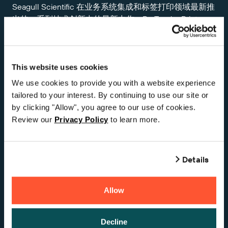
Seagull Scientific 在业务系统集成和标签打印领域最新推
出的一系列技术创新中的最新力作。BarTender Print
Connector for Business Central 以 BarTender 最近的新产
品开发为基础，包括 BarTender 移动应用程序、
BarTender Cloud 和 BarTender REST API——这是标签解
决方案中唯一的真正 REST API。
This website uses cookies
We use cookies to provide you with a website experience
BarTender Print Connector for Business Central 将通过至
tailored to your interest. By continuing to use our site or
简的平台集中企业标签设计和打印需求，进一步帮助企业
by clicking "Allow", you agree to our use of cookies.
实现运营敏捷性。对 Microsoft Dynamics 365 Business
Review our
Privacy Policy
to learn more.
Central 的支持，结合了早期为 Microsoft Dynamics 365
供应链管理提供的预建连接器。
Microsoft Dynamics 365 用户现在可以轻松利用深受全球
Details
信赖的标签解决方案，无需再担忧高昂的成本。
BarTender Print Connector for Dynamics 365
Allow
Business Central
现已在
Microsoft AppSource 在线商店
上架。 感兴趣的客户可以通过
此处
注册，获取 30 天免
Decline
费试用，并能通过授权的 BarTender 合作伙伴购买。