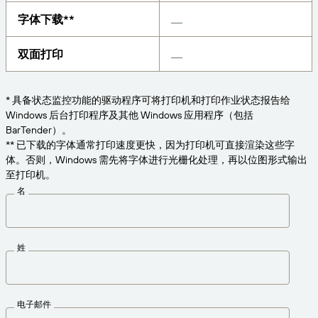
获取满足业务需求的适当级别的支持。
连接
Amazon Transparency
字体下载**
产品
关于我们
双面打印
解决方案概述
定价
职业发展
* 具备状态监控功能的驱动程序可将打印机和打印作业状态报告给
免费试用
新闻发布
Windows 后台打印程序及其他 Windows 应用程序（包括
BarTender）。
技术规格
** 已下载的字体通常打印速度更快，因为打印机可直接渲染这些字
体。否则，Windows 需先将字体进行光栅化处理，再以位图形式输出
产品注册
标签和可追溯性成熟度模型
至打印机。
名
打印连接器
支持的标准
姓
了解更多
电子邮件