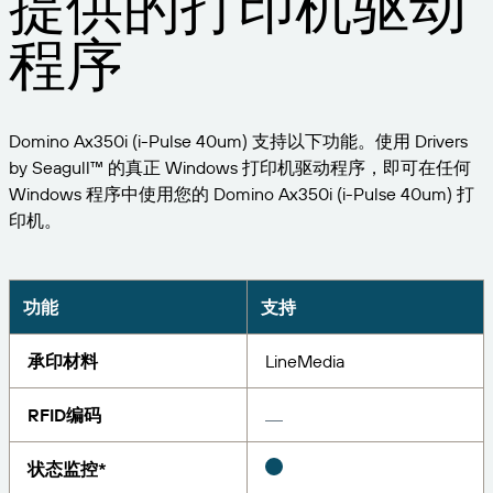
提供的打印机驱动
扩展您的业务。助力客户实现更大成效。与
管理
BarTender 携手合作。
程序
专业服务
打印
Chinese (Simplified, China)
Log In
在 BarTender 知识库中获取帮助和常见问题解答以及
按行业应用
关于操作方法的文章。
Seagull Software
物品和库存跟踪
用户入口网站
合作伙伴目录
学习
Domino Ax350i (i-Pulse 40um) 支持以下功能。使用 Drivers
航空航天
by Seagull™ 的真正 Windows 打印机驱动程序，即可在任何
合作伙伴入口网站
化工
Windows 程序中使用您的 Domino Ax350i (i-Pulse 40um) 打
联系支持人员
成功案例
BarTender Cloud
BarTender Track & Trace
通过合作伙伴目录查找 BarTender 合作伙伴并请求报
印机。
食品和饮料
价和服务。
博客
医疗器械
提交支持请求，获取所有当前支持的 BarTender 产品
资源库
的技术支持。
功能
支持
资产追踪能力
制药
网络研讨会
合作伙伴入口网站
承印材料
LineMedia
计数
生命周期计划
按解决方案分类
维护与支持协议
RFID编码
查找
研究与报告
已是 BarTender 合作伙伴？了解如何登录合作伙伴入
口网站。
报告
状态监控*
供应商标签管理