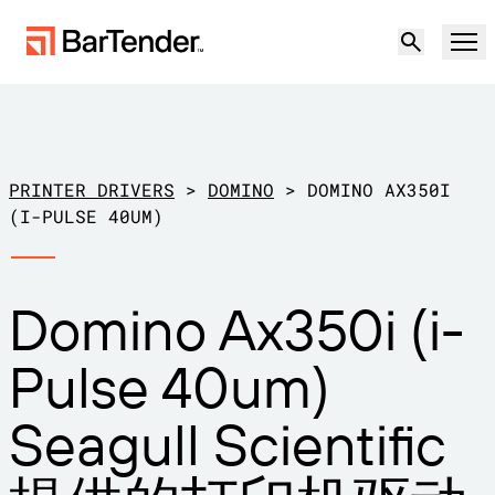
产品
解决方案
PRINTER DRIVERS
>
DOMINO
>
DOMINO AX350I
标签、标记和编码
(I-PULSE 40UM)
资源
按使用案例
BarTender 标签
Domino Ax350i (i-
合作伙伴
下载打印机驱动程序
制造
Pulse 40um)
支持
仓储
标签功能
成为合作伙伴
Seagull Scientific
维护与支持协议
零售
创建
免费试用
联系销售人员
支持中心
运输与物流