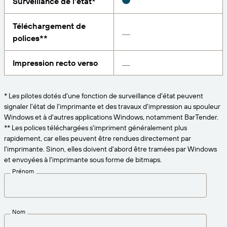
Surveillance de l'état*
Amazon Transparency
CONNECTER
Bénéficiez d’un niveau d’assistance adapté aux
Téléchargement de
PRODUIT
besoins de votre entreprise.
polices**
À propos de nous
Présentation des solutions
Tarification
Impression recto verso
Carrières
Essai gratuit
Salle de presse
* Les pilotes dotés d'une fonction de surveillance d'état peuvent
Spécifications techniques
signaler l'état de l'imprimante et des travaux d'impression au spouleur
Enregistrement du produit
Windows et à d'autres applications Windows, notamment BarTender.
** Les polices téléchargées s'impriment généralement plus
Modèle de maturité pour l’étiquetage et la
Connecteurs d’impression
rapidement, car elles peuvent être rendues directement par
traçabilité
l'imprimante. Sinon, elles doivent d'abord être tramées par Windows
Normes prises en charge
et envoyées à l'imprimante sous forme de bitmaps.
Prénom
En savoir plus
Nom