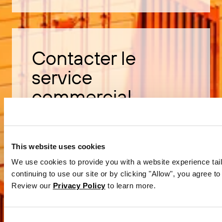
Contacter le
service
commercial
Découvrez comment acheter le
logiciel BarTender.
This website uses cookies
We use cookies to provide you with a website experience tail
continuing to use our site or by clicking "Allow", you agree to
Contacter le service commercial
Review our
Privacy Policy
to learn more.