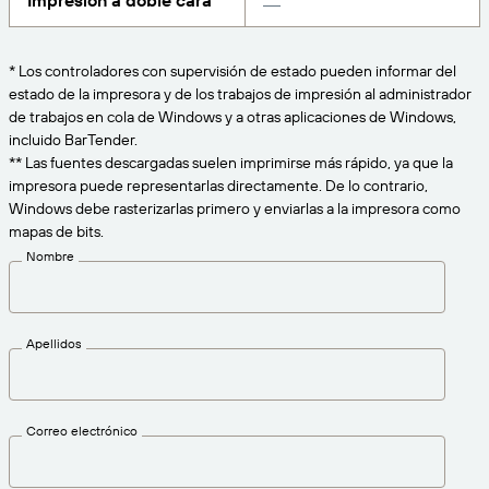
Impresión a doble cara
Amazon Transparency
CONECTAR
Consiga el nivel de soporte adecuado para las
PRODUCTO
necesidades de su negocio.
* Los controladores con supervisión de estado pueden informar del
estado de la impresora y de los trabajos de impresión al administrador
Quiénes somos
Descripción general de las soluciones
de trabajos en cola de Windows y a otras aplicaciones de Windows,
Precios
incluido BarTender.
Empleo
** Las fuentes descargadas suelen imprimirse más rápido, ya que la
Prueba gratuita
impresora puede representarlas directamente. De lo contrario,
Prensa
Especificaciones técnicas
Windows debe rasterizarlas primero y enviarlas a la impresora como
mapas de bits.
Registro del producto
Nombre
Modelo de madurez para etiquetado y
Conectores de impresión
trazabilidad
Estándares admitidos
Apellidos
Más información
Correo electrónico