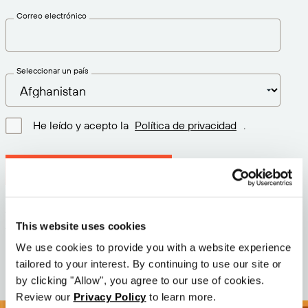
Correo electrónico
Seleccionar un país
He leído y acepto la
Política de privacidad
.
Descargar la última versión
Versión: 12.3
This website uses cookies
Tamaño: 111.1 M
Fecha: 2026-05-05
We use cookies to provide you with a website experience
tailored to your interest. By continuing to use our site or
by clicking "Allow", you agree to our use of cookies.
Review our
Privacy Policy
to learn more.