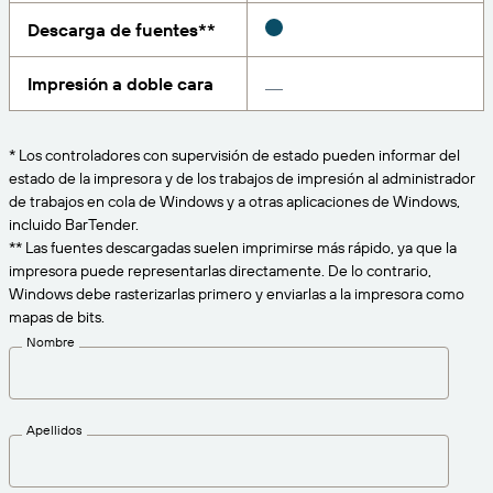
Amazon Transparency
Descarga de fuentes**
CONECTAR
Consiga el nivel de soporte adecuado para las
PRODUCTO
necesidades de su negocio.
Impresión a doble cara
Quiénes somos
Descripción general de las soluciones
Precios
Empleo
* Los controladores con supervisión de estado pueden informar del
Prueba gratuita
estado de la impresora y de los trabajos de impresión al administrador
Prensa
de trabajos en cola de Windows y a otras aplicaciones de Windows,
Especificaciones técnicas
incluido BarTender.
** Las fuentes descargadas suelen imprimirse más rápido, ya que la
Registro del producto
impresora puede representarlas directamente. De lo contrario,
Modelo de madurez para etiquetado y
Windows debe rasterizarlas primero y enviarlas a la impresora como
Conectores de impresión
trazabilidad
mapas de bits.
Estándares admitidos
Nombre
Más información
Apellidos