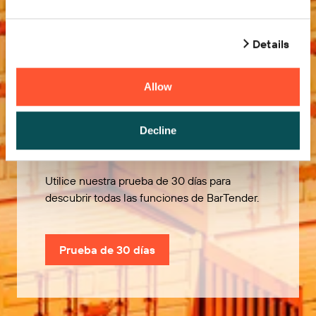
Details
Allow
Pruébelo gratis
Decline
Utilice nuestra prueba de 30 días para
descubrir todas las funciones de BarTender.
Prueba de 30 días