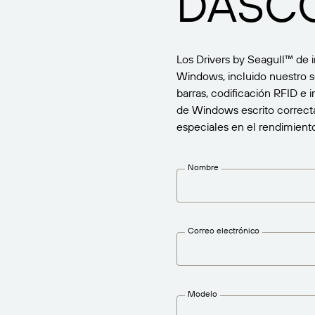
DASC
BarTender Track &
Encuentre
Trace
Informe
Los Drivers by Seagull™ de 
Windows, incluido nuestro s
barras, codificación RFID e
de Windows escrito correcta
especiales en el rendimiento
Nombre
Correo electrónico
Modelo