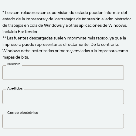
Amazon Transparency
CONECTAR
* Los controladores con supervisión de estado pueden informar del
Consiga el nivel de soporte adecuado para las
PRODUCTO
estado de la impresora y de los trabajos de impresión al administrador
necesidades de su negocio.
de trabajos en cola de Windows y a otras aplicaciones de Windows,
Quiénes somos
Descripción general de las soluciones
incluido BarTender.
Precios
** Las fuentes descargadas suelen imprimirse más rápido, ya que la
Empleo
impresora puede representarlas directamente. De lo contrario,
Prueba gratuita
Windows debe rasterizarlas primero y enviarlas a la impresora como
Prensa
mapas de bits.
Especificaciones técnicas
Nombre
Registro del producto
Modelo de madurez para etiquetado y
Conectores de impresión
trazabilidad
Apellidos
Estándares admitidos
Correo electrónico
Más información