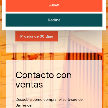
Allow
Utilice nuestra prueba de 30 días para
descubrir todas las funciones de BarTender.
Decline
Prueba de 30 días
Contacto con
ventas
Descubra cómo comprar el software de
BarTender.