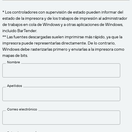
Amazon Transparency
CONECTAR
* Los controladores con supervisión de estado pueden informar del
Consiga el nivel de soporte adecuado para las
PRODUCTO
estado de la impresora y de los trabajos de impresión al administrador
necesidades de su negocio.
de trabajos en cola de Windows y a otras aplicaciones de Windows,
Quiénes somos
Descripción general de las soluciones
incluido BarTender.
Precios
** Las fuentes descargadas suelen imprimirse más rápido, ya que la
Empleo
impresora puede representarlas directamente. De lo contrario,
Prueba gratuita
Windows debe rasterizarlas primero y enviarlas a la impresora como
Prensa
mapas de bits.
Especificaciones técnicas
Nombre
Registro del producto
Modelo de madurez para etiquetado y
Conectores de impresión
trazabilidad
Apellidos
Estándares admitidos
Correo electrónico
Más información