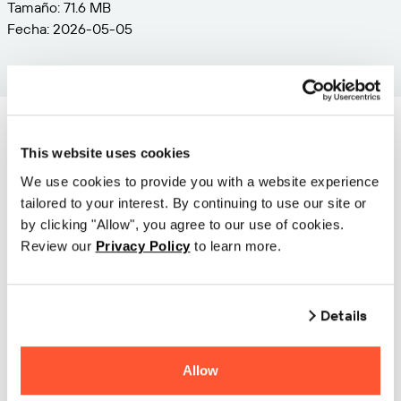
Tamaño: 71.6 MB
Fecha: 2026-05-05
This website uses cookies
Seleccione una serie
We use cookies to provide you with a website experience
tailored to your interest. By continuing to use our site or
de impresoras para
by clicking "Allow", you agree to our use of cookies.
comenzar y luego elija
Review our
Privacy Policy
to learn more.
su modelo de
impresora de las listas
Details
que siguen
Allow