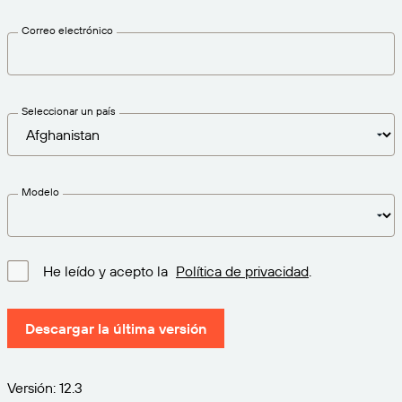
Amazon Transparency
Correo electrónico
CONECTAR
Consiga el nivel de soporte adecuado para las
PRODUCTO
necesidades de su negocio.
Quiénes somos
Descripción general de las soluciones
Precios
Seleccionar un país
Empleo
Prueba gratuita
Prensa
Especificaciones técnicas
Modelo
Registro del producto
Modelo de madurez para etiquetado y
Conectores de impresión
trazabilidad
He leído y acepto la
Política de privacidad
.
Estándares admitidos
Descargar la última versión
Más información
Versión: 12.3