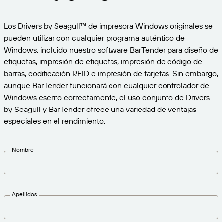
Expanda su negocio. Ofrezca más a su clientela.
Gestione
Asóciese con BarTender.
Imprima
Los Drivers by Seagull™ de impresora Windows originales se
Servicios profesionales
Obtenga ayuda y respuestas a las preguntas más
Software de Seagull
POR SECTOR
pueden utilizar con cualquier programa auténtico de
Spanish
Log In
frecuentes, así como artículos prácticos, en la base
Windows, incluido nuestro software BarTender para diseño de
de conocimientos de BarTender.
SEGUIMIENTO DE ARTÍCULOS E INVENTARIO
Directorio de socios
etiquetas, impresión de etiquetas, impresión de código de
Aeroespacial
Portal del cliente
barras, codificación RFID e impresión de tarjetas. Sin embargo,
FORMACIÓN
Productos químicos
aunque BarTender funcionará con cualquier controlador de
Portal de socios
Windows escrito correctamente, el uso conjunto de Drivers
BarTender Track & Trace
Encuentre un socio de BarTender y solicite
Contactar con el soporte técnico
Casos de éxito
BarTender Cloud
Alimentación y bebidas
by Seagull y BarTender ofrece una variedad de ventajas
presupuestos y servicios a través del directorio de
socios.
especiales en el rendimiento.
Blog
Dispositivos médicos
Envíe una solicitud de soporte para obtener
CAPACIDADES DE SEGUIMIENTO DE ACTIVOS
Biblioteca de recursos
Farmacéutico
asistencia técnica sobre todos los productos
Nombre
BarTender admitidos en la actualidad.
Seminarios web
Portal de socios
Cuente
Cronograma del ciclo de vida
POR SOLUCIÓN
Encuentre
Apellidos
Investigación e informes
¿Ya es socio de BarTender? Vea cómo iniciar sesión
Planes de soporte
Informe
Gestión de etiquetas de proveedores
en el portal de socios.