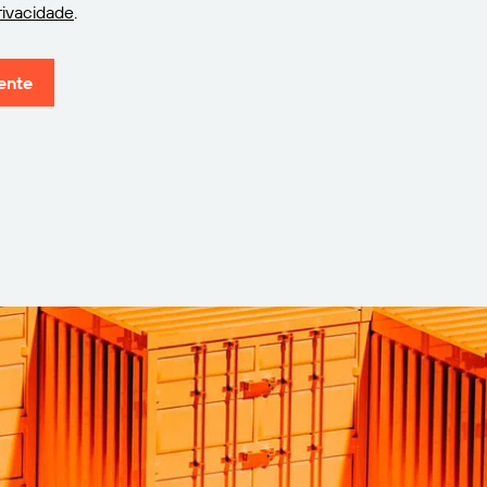
rivacidade
.
ente