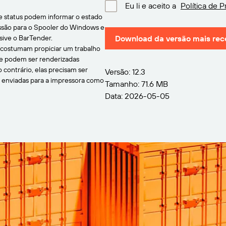
Eu li e aceito a
Política de P
 status podem informar o estado
essão para o Spooler do Windows e
sive o BarTender.
Download da versão mais rec
 costumam propiciar um trabalho
e podem ser renderizadas
 contrário, elas precisam ser
Versão: 12.3
r enviadas para a impressora como
Tamanho: 71.6 MB
Data: 2026-05-05