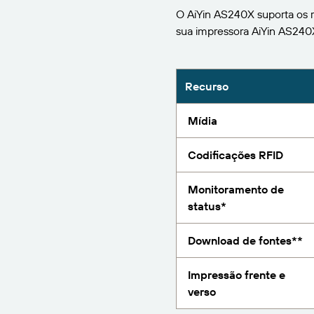
BarTender Track &
O AiYin AS240X suporta os r
Encontre
Trace
sua impressora AiYin AS24
Relatório
Recurso
Mídia
Codificações RFID
Monitoramento de
status*
Download de fontes**
Impressão frente e
verso