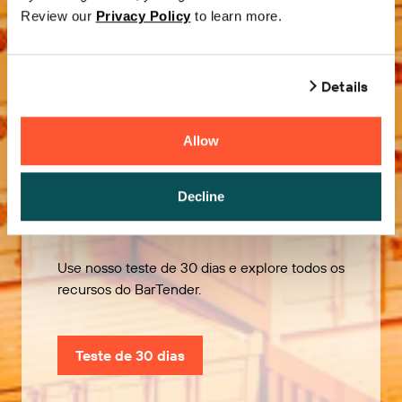
Review our
Privacy Policy
to learn more.
Details
Allow
Experimente
Decline
gratuitamente
Use nosso teste de 30 dias e explore todos os
recursos do BarTender.
Teste de 30 dias