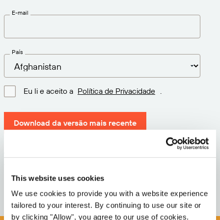
E-mail
País
Eu li e aceito a
Política de Privacidade
.
Download da versão mais recente
Versão: 12.3
Tamanho: 71.5 MB
This website uses cookies
Data: 2026-05-05
We use cookies to provide you with a website experience
tailored to your interest. By continuing to use our site or
by clicking "Allow", you agree to our use of cookies.