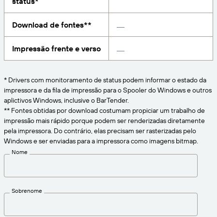
status*
CONECTE
Amazon Transparency
Obtenha o nível certo de suporte para suas
Download de fontes**
necessidades comerciais.
Sobre nós
PRODUTO
Visão geral das soluções
Impressão frente e verso
Carreiras
Preços
Redação
* Drivers com monitoramento de status podem informar o estado da
Teste gratuito
impressora e da fila de impressão para o Spooler do Windows e outros
aplictivos Windows, inclusive o BarTender.
Especificações técnicas
** Fontes obtidas por download costumam propiciar um trabalho de
Modelo de maturidade em rotulagem e
impressão mais rápido porque podem ser renderizadas diretamente
Registro do produto
rastreabilidade
pela impressora. Do contrário, elas precisam ser rasterizadas pelo
Windows e ser enviadas para a impressora como imagens bitmap.
Conectores de impressão
Nome
Padrões suportados
Sobrenome
Saiba mais