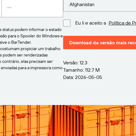
Eu li e aceito a
Política de P
 status podem informar o estado
essão para o Spooler do Windows e
sive o BarTender.
Download da versão mais rec
 costumam propiciar um trabalho
e podem ser renderizadas
 contrário, elas precisam ser
Versão: 12.3
r enviadas para a impressora como
Tamanho: 112.7 M
Data: 2026-05-05