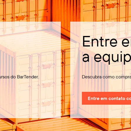
Entre 
a equi
ursos do BarTender.
Descubra como comprar
Entre em contato c