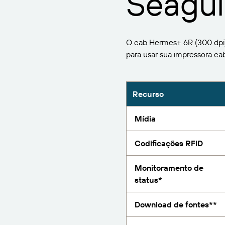
Seagull
BarTender Track &
Encontre
Trace
Relatório
O cab Hermes+ 6R (300 dpi)
para usar sua impressora c
Recurso
Mídia
Codificações RFID
Monitoramento de
status*
Download de fontes**