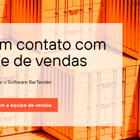
em contato com
pe de vendas
 o Software BarTender.
om a equipe de vendas