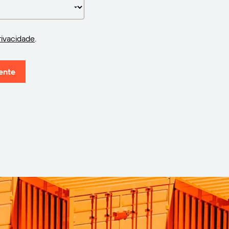
rivacidade
.
ente