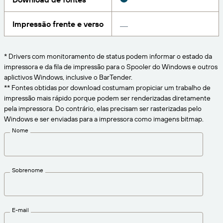
CONECTE
Amazon Transparency
Obtenha o nível certo de suporte para suas
Impressão frente e verso
necessidades comerciais.
Sobre nós
PRODUTO
Visão geral das soluções
Carreiras
* Drivers com monitoramento de status podem informar o estado da
impressora e da fila de impressão para o Spooler do Windows e outros
Preços
Redação
aplictivos Windows, inclusive o BarTender.
Teste gratuito
** Fontes obtidas por download costumam propiciar um trabalho de
impressão mais rápido porque podem ser renderizadas diretamente
Especificações técnicas
pela impressora. Do contrário, elas precisam ser rasterizadas pelo
Modelo de maturidade em rotulagem e
Windows e ser enviadas para a impressora como imagens bitmap.
Registro do produto
rastreabilidade
Nome
Conectores de impressão
Padrões suportados
Sobrenome
Saiba mais
E-mail