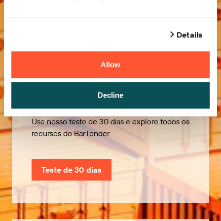
Details
Experimente
Allow
gratuitamente
Decline
Use nosso teste de 30 dias e explore todos os
recursos do BarTender.
Teste de 30 dias