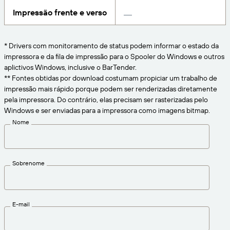
CONECTE
Amazon Transparency
Impressão frente e verso
Obtenha o nível certo de suporte para suas
necessidades comerciais.
Sobre nós
PRODUTO
* Drivers com monitoramento de status podem informar o estado da
Visão geral das soluções
impressora e da fila de impressão para o Spooler do Windows e outros
Carreiras
aplictivos Windows, inclusive o BarTender.
Preços
Redação
** Fontes obtidas por download costumam propiciar um trabalho de
impressão mais rápido porque podem ser renderizadas diretamente
Teste gratuito
pela impressora. Do contrário, elas precisam ser rasterizadas pelo
Especificações técnicas
Windows e ser enviadas para a impressora como imagens bitmap.
Modelo de maturidade em rotulagem e
Nome
Registro do produto
rastreabilidade
Conectores de impressão
Sobrenome
Padrões suportados
E-mail
Saiba mais