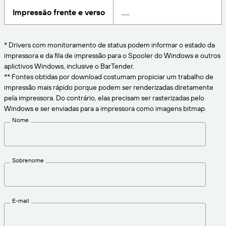
CONECTE
Amazon Transparency
Impressão frente e verso
Obtenha o nível certo de suporte para suas
necessidades comerciais.
Sobre nós
PRODUTO
* Drivers com monitoramento de status podem informar o estado da
Visão geral das soluções
impressora e da fila de impressão para o Spooler do Windows e outros
Carreiras
aplictivos Windows, inclusive o BarTender.
Preços
Redação
** Fontes obtidas por download costumam propiciar um trabalho de
impressão mais rápido porque podem ser renderizadas diretamente
Teste gratuito
pela impressora. Do contrário, elas precisam ser rasterizadas pelo
Especificações técnicas
Windows e ser enviadas para a impressora como imagens bitmap.
Modelo de maturidade em rotulagem e
Nome
Registro do produto
rastreabilidade
Conectores de impressão
Sobrenome
Padrões suportados
E-mail
Saiba mais