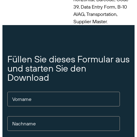
VERBINDEN
Amazon Transparency
39, Data Entry Form, B-10
Erhalten Sie die Unterstützung, die Ihren
Geschäftsanforderungen entspricht.
AIAG, Transportation,
PRODUKT
Supplier Master.
Über uns
Lösungsübersicht
Preise
Karriere
Kostenlos testen
Nachrichten
Füllen Sie dieses Formular aus
Technische Daten
und starten Sie den
Produktregistrierung
Reifegradmodell für Etikettierung und
Download
Nachverfolgbarkeit
Print Connectors
Unterstützte Standards
Vorname
Weitere Informationen
Nachname