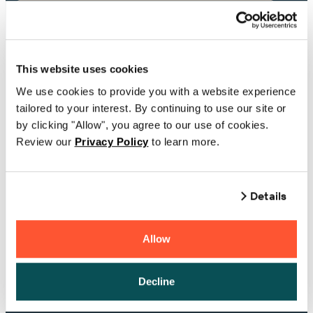
Telefonnummer
This website uses cookies
Unternehmen
We use cookies to provide you with a website experience
tailored to your interest. By continuing to use our site or
by clicking "Allow", you agree to our use of cookies.
ein Land wählen
Review our
Privacy Policy
to learn more.
Wenn Sie BarTender besitzen, geben Sie bitte
Details
Ihren Produktschlüsselcode oder Ihre
Supportnummer ein
Allow
Andere Kommentare oder Fragen
Decline