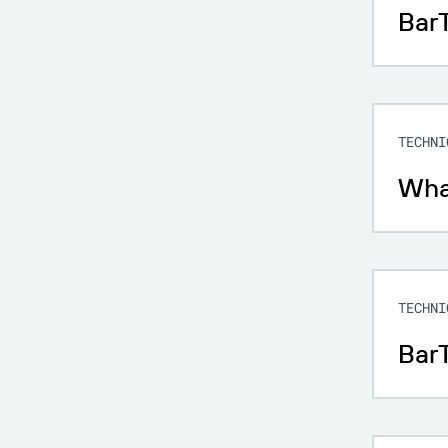
BarT
TECHNI
What
TECHNI
BarT