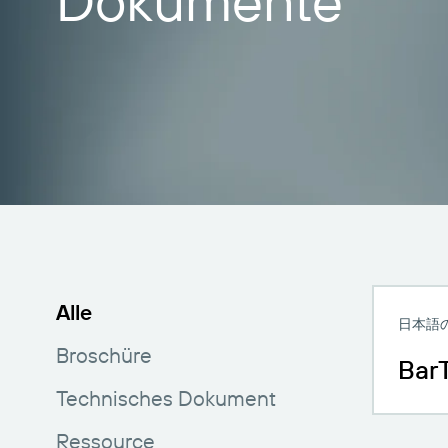
Dokumente
BarTender-Track &
Finden
Trace
Bericht
Alle
日本語
Broschüre
Ba
Technisches Dokument
Ressource