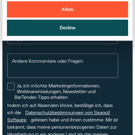
ein Land wählen
Allow
Wenn Sie BarTender besitzen, geben Sie bitte
Decline
Ihren Produktschlüsselcode oder Ihre
Supportnummer ein
Andere Kommentare oder Fragen
Ja, ich möchte Marketinginformationen,
Webinareinladungen, Newsletter und
BarTender-Tipps erhalten.
Indem ich auf Absenden klicke, bestätige ich, dass
ich die
Datenschutzbestimmungen von Seagull
Software
gelesen habe und ihnen zustimme. Mir ist
bekannt, dass meine personenbezogenen Daten zur
Verarbeitung in ein anderes Land als das meines