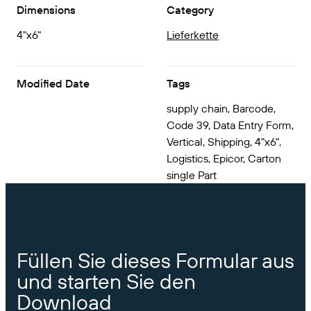
Dimensions
Category
VERBINDEN
Amazon Transparency
Erhalten Sie die Unterstützung, die Ihren
Geschäftsanforderungen entspricht.
4"x6"
Lieferkette
PRODUKT
Über uns
Lösungsübersicht
Preise
Karriere
Modified Date
Tags
Kostenlos testen
Nachrichten
supply chain, Barcode,
Code 39, Data Entry Form,
Technische Daten
Vertical, Shipping, 4"x6",
Logistics, Epicor, Carton
Produktregistrierung
Reifegradmodell für Etikettierung und
single Part
Nachverfolgbarkeit
Print Connectors
Unterstützte Standards
Füllen Sie dieses Formular aus
Weitere Informationen
und starten Sie den
Download