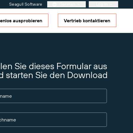
Seagull Software
German
Log In
enlos ausprobieren
Vertrieb kontaktieren
Kundenportal
Partner-Portal
BarTender Cloud
Weitere Informationen
Lösungsübersicht
Reifegradmodell für
Etikettierung und
ement
llen Sie dieses Formular aus
Nachverfolgbarkeit
artner?
g, die
d starten Sie den Download
en
rname
chname