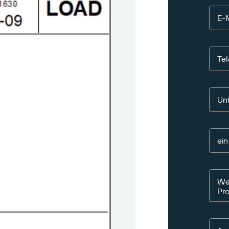
E-M
Te
Un
ei
Wen
Pr