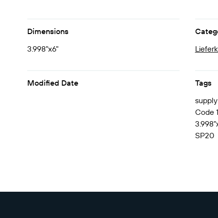
Dimensions
Categ
3.998"x6"
Liefer
Modified Date
Tags
supply
Code 12
3.998"
SP20