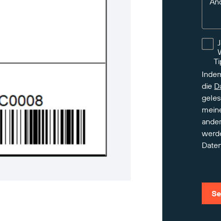
An
Ti
Indem
die
D
geles
meine
ander
werd
Daten
Se