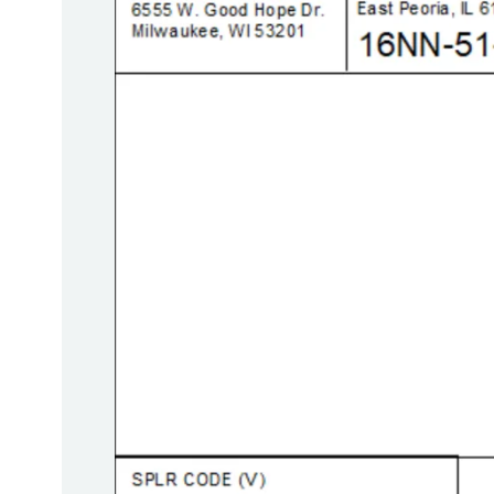
BarTender-Track &
Finden
Trace
Bericht