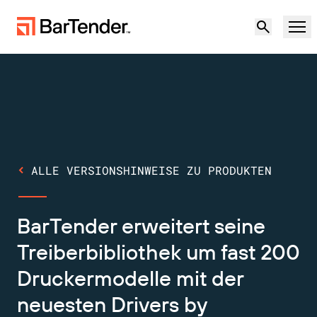
Produkt
Lösungen
ETIKETTIERUNG, MARKIERUNG UND CODIERUNG
Ressourcen
ALLE VERSIONSHINWEISE ZU PRODUKTEN
NACH ANWENDUNGSFALL
BarTender-Etikettierung
Partner
Druckertreiber herunterladen
BarTender erweitert seine
Produktion
Support
Treiberbibliothek um fast 200
Lager
ETIKETTIERFUNKTIONEN
Partner werden
Druckermodelle mit der
Support-Pläne
Einzelhandel
Gestalten
neuesten Drivers by
Kostenlos
Vertrieb
Support-Center
Transport und Logistik
ausprobieren
kontaktieren