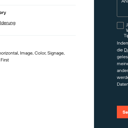
An
ory
lderung
Ti
Indem
die
D
horizontal, Image, Color, Signage,
geles
First
meine
ander
werd
Daten
Se