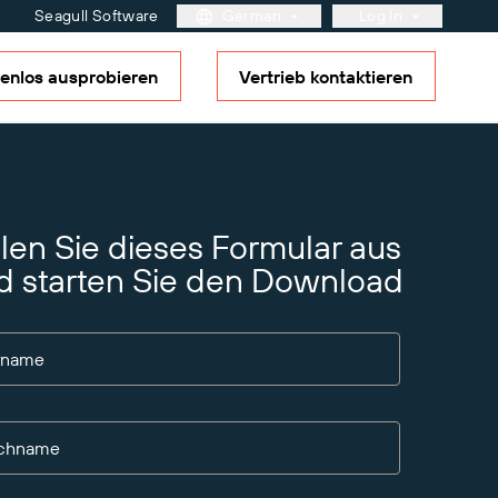
Seagull Software
German
Log In
enlos ausprobieren
Vertrieb kontaktieren
Kundenportal
Partner-Portal
BarTender Cloud
Weitere Informationen
Lösungsübersicht
Reifegradmodell für
Etikettierung und
ement
llen Sie dieses Formular aus
Nachverfolgbarkeit
artner?
g, die
d starten Sie den Download
en
rname
chname