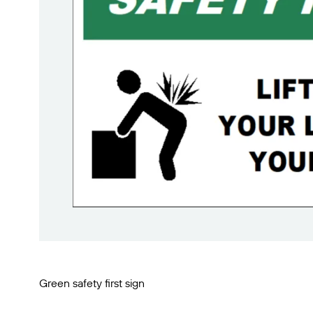
BarTender-Track &
Finden
Trace
Bericht
Green safety first sign