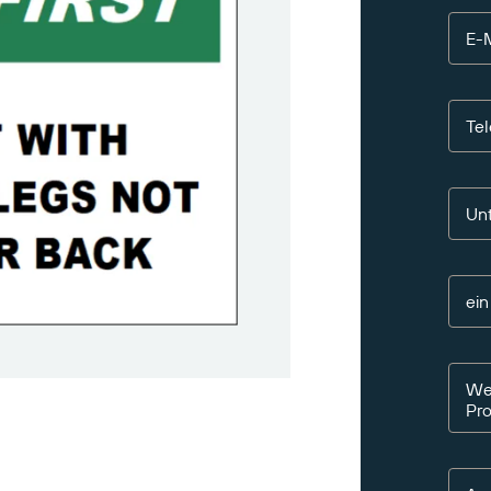
E-M
Te
Un
ei
Wen
Pr