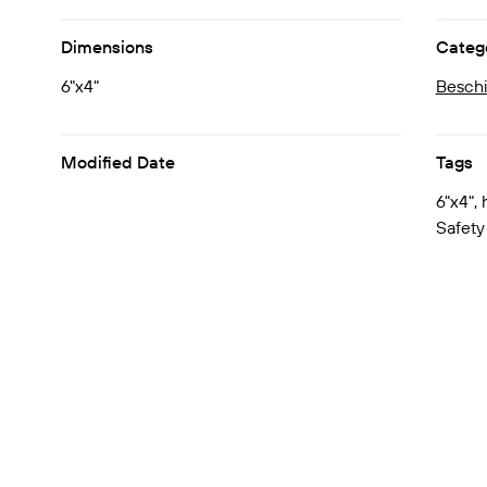
Dimensions
Categ
6"x4"
Beschi
Modified Date
Tags
6"x4", 
Safety 