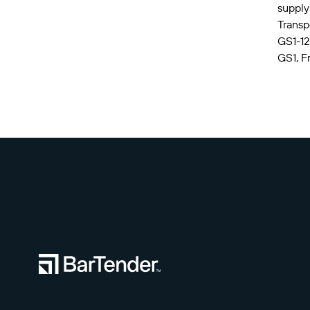
supply
Transpo
GS1-12
GS1, F