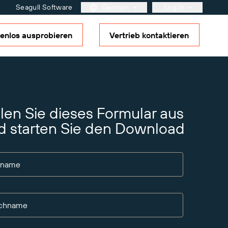
Seagull Software
German
Log In
enlos ausprobieren
Vertrieb kontaktieren
Kundenportal
Partner-Portal
BarTender Cloud
Weitere Informationen
Lösungsübersicht
Reifegradmodell für
Etikettierung und
ement
llen Sie dieses Formular aus
Nachverfolgbarkeit
artner?
g, die
d starten Sie den Download
en
rname
chname