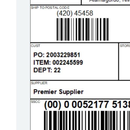
BarTender-Track &
Finden
Trace
Bericht