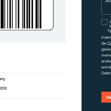
An
Ti
Indem
die
D
geles
meine
ander
werd
Daten
ory
kette
Se