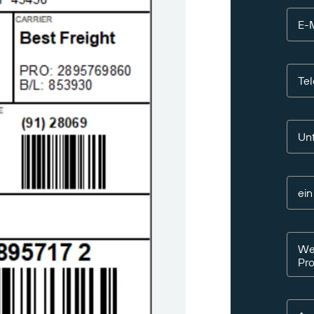
E-M
Te
Un
ei
Wen
Pr