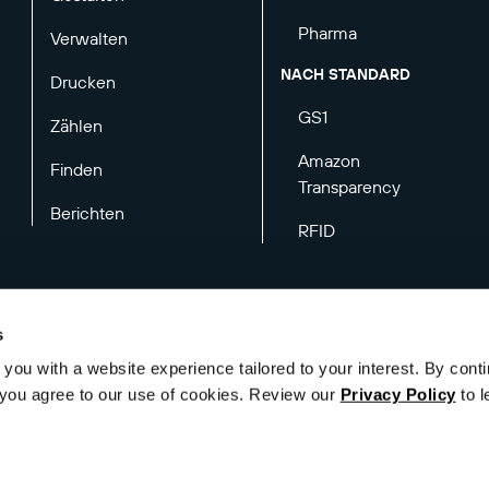
Pharma
Verwalten
NACH STANDARD
Drucken
GS1
Zählen
Amazon
Finden
Transparency
Berichten
RFID
s
you with a website experience tailored to your interest. By conti
nschutzbestimmungen
Rechtliches
E-Mail-Voreinstellungen
", you agree to our use of cookies. Review our
Privacy Policy
to l