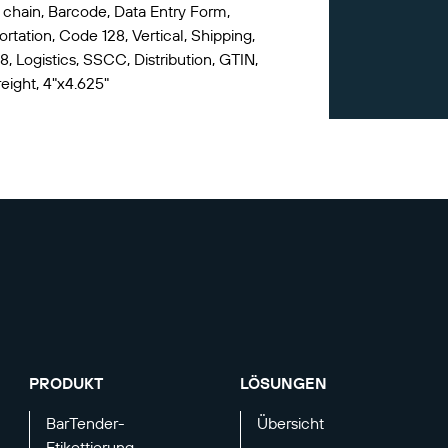
 chain, Barcode, Data Entry Form,
rtation, Code 128, Vertical, Shipping,
8, Logistics, SSCC, Distribution, GTIN,
reight, 4"x4.625"
PRODUKT
LÖSUNGEN
BarTender-
Übersicht
Etikettierung