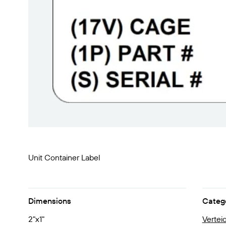
BarTender-Track &
Finden
Trace
Bericht
Unit Container Label
Dimensions
Categ
2"x1"
Vertei