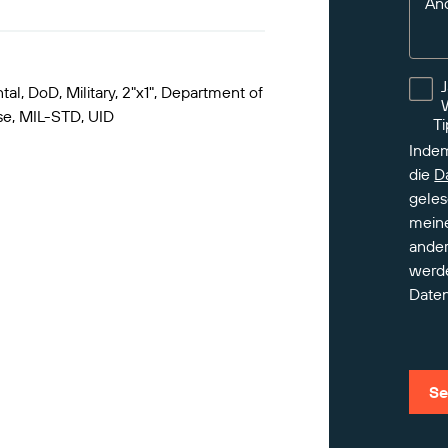
An
tal, DoD, Military, 2"x1", Department of
e, MIL-STD, UID
Ti
Indem
die
D
geles
meine
ander
werd
Daten
Se