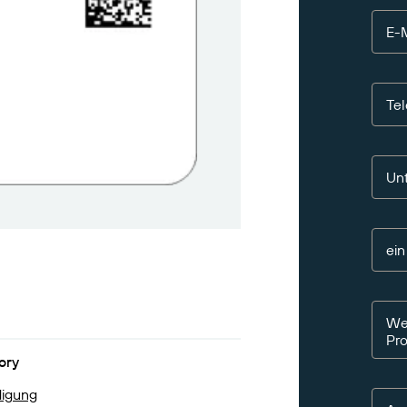
E-M
Te
Un
ei
Wen
Pr
ory
digung