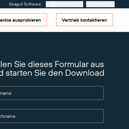
Seagull Software
German
Log In
enlos ausprobieren
Vertrieb kontaktieren
Kundenportal
Partner-Portal
BarTender Cloud
Weitere Informationen
Lösungsübersicht
Reifegradmodell für
Etikettierung und
ement
llen Sie dieses Formular aus
Nachverfolgbarkeit
artner?
g, die
d starten Sie den Download
en
rname
chname