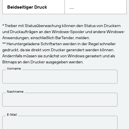
VERBINDEN
Amazon Transparency
Erhalten Sie die Unterstützung, die Ihren
Beidseitiger Druck
Geschäftsanforderungen entspricht.
PRODUKT
Über uns
* Treiber mit Statusüberwachung können den Status von Druckern
Lösungsübersicht
und Druckaufträgen an den Windows-Spooler und andere Windows-
Preise
Karriere
Anwendungen, einschließlich BarTender, melden.
Kostenlos testen
Nachrichten
** Heruntergeladene Schriftarten werden in der Regel schneller
gedruckt, da sie direkt vom Drucker gerendert werden können.
Technische Daten
Andernfalls müssen sie zunächst von Windows gerastert und als
Bitmaps an den Drucker ausgegeben werden.
Produktregistrierung
Reifegradmodell für Etikettierung und
Vorname
Nachverfolgbarkeit
Print Connectors
Unterstützte Standards
Nachname
Weitere Informationen
E-Mail