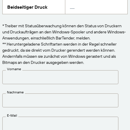
VERBINDEN
Amazon Transparency
Erhalten Sie die Unterstützung, die Ihren
Beidseitiger Druck
Geschäftsanforderungen entspricht.
PRODUKT
Über uns
* Treiber mit Statusüberwachung können den Status von Druckern
Lösungsübersicht
und Druckaufträgen an den Windows-Spooler und andere Windows-
Preise
Karriere
Anwendungen, einschließlich BarTender, melden.
Kostenlos testen
Nachrichten
** Heruntergeladene Schriftarten werden in der Regel schneller
gedruckt, da sie direkt vom Drucker gerendert werden können.
Technische Daten
Andernfalls müssen sie zunächst von Windows gerastert und als
Bitmaps an den Drucker ausgegeben werden.
Produktregistrierung
Reifegradmodell für Etikettierung und
Vorname
Nachverfolgbarkeit
Print Connectors
Unterstützte Standards
Nachname
Weitere Informationen
E-Mail