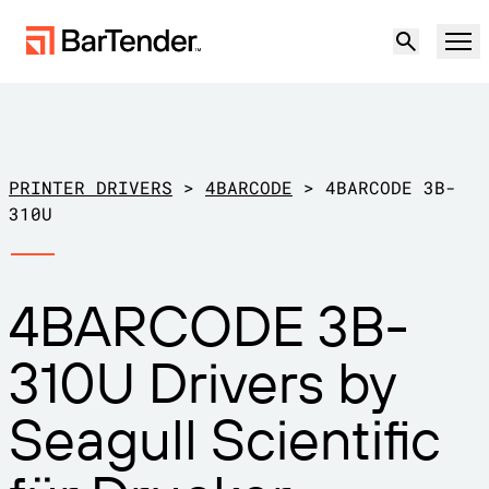
Produkt
Lösungen
PRINTER DRIVERS
>
4BARCODE
>
4BARCODE 3B-
ETIKETTIERUNG, MARKIERUNG UND CODIERUNG
310U
Ressourcen
NACH ANWENDUNGSFALL
BarTender-Etikettierung
4BARCODE 3B-
Partner
Druckertreiber herunterladen
Produktion
310U Drivers by
Support
Lager
ETIKETTIERFUNKTIONEN
Partner werden
Seagull Scientific
Support-Pläne
Einzelhandel
Gestalten
Kostenlos
Vertrieb
Support-Center
Transport und Logistik
ausprobieren
kontaktieren