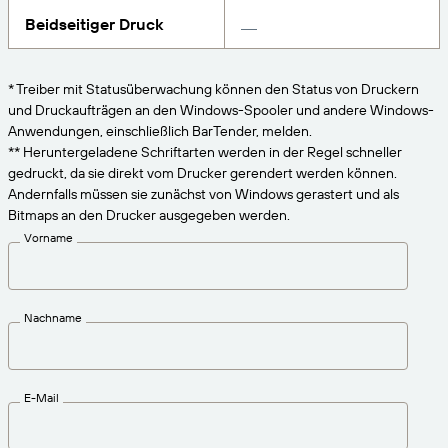
VERBINDEN
Amazon Transparency
Erhalten Sie die Unterstützung, die Ihren
Beidseitiger Druck
Geschäftsanforderungen entspricht.
PRODUKT
Über uns
* Treiber mit Statusüberwachung können den Status von Druckern
Lösungsübersicht
und Druckaufträgen an den Windows-Spooler und andere Windows-
Preise
Karriere
Anwendungen, einschließlich BarTender, melden.
Kostenlos testen
Nachrichten
** Heruntergeladene Schriftarten werden in der Regel schneller
gedruckt, da sie direkt vom Drucker gerendert werden können.
Technische Daten
Andernfalls müssen sie zunächst von Windows gerastert und als
Bitmaps an den Drucker ausgegeben werden.
Produktregistrierung
Reifegradmodell für Etikettierung und
Vorname
Nachverfolgbarkeit
Print Connectors
Unterstützte Standards
Nachname
Weitere Informationen
E-Mail