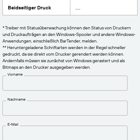
VERBINDEN
Amazon Transparency
Erhalten Sie die Unterstützung, die Ihren
Beidseitiger Druck
Geschäftsanforderungen entspricht.
PRODUKT
Über uns
* Treiber mit Statusüberwachung können den Status von Druckern
Lösungsübersicht
und Druckaufträgen an den Windows-Spooler und andere Windows-
Preise
Karriere
Anwendungen, einschließlich BarTender, melden.
Kostenlos testen
Nachrichten
** Heruntergeladene Schriftarten werden in der Regel schneller
gedruckt, da sie direkt vom Drucker gerendert werden können.
Technische Daten
Andernfalls müssen sie zunächst von Windows gerastert und als
Bitmaps an den Drucker ausgegeben werden.
Produktregistrierung
Reifegradmodell für Etikettierung und
Vorname
Nachverfolgbarkeit
Print Connectors
Unterstützte Standards
Nachname
Weitere Informationen
E-Mail