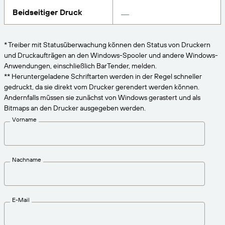
VERBINDEN
Amazon Transparency
Erhalten Sie die Unterstützung, die Ihren
Beidseitiger Druck
Geschäftsanforderungen entspricht.
PRODUKT
Über uns
* Treiber mit Statusüberwachung können den Status von Druckern
Lösungsübersicht
und Druckaufträgen an den Windows-Spooler und andere Windows-
Preise
Karriere
Anwendungen, einschließlich BarTender, melden.
Kostenlos testen
Nachrichten
** Heruntergeladene Schriftarten werden in der Regel schneller
gedruckt, da sie direkt vom Drucker gerendert werden können.
Technische Daten
Andernfalls müssen sie zunächst von Windows gerastert und als
Bitmaps an den Drucker ausgegeben werden.
Produktregistrierung
Reifegradmodell für Etikettierung und
Vorname
Nachverfolgbarkeit
Print Connectors
Unterstützte Standards
Nachname
Weitere Informationen
E-Mail