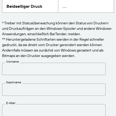
VERBINDEN
Amazon Transparency
Erhalten Sie die Unterstützung, die Ihren
Beidseitiger Druck
Geschäftsanforderungen entspricht.
PRODUKT
Über uns
* Treiber mit Statusüberwachung können den Status von Druckern
Lösungsübersicht
und Druckaufträgen an den Windows-Spooler und andere Windows-
Preise
Karriere
Anwendungen, einschließlich BarTender, melden.
Kostenlos testen
Nachrichten
** Heruntergeladene Schriftarten werden in der Regel schneller
gedruckt, da sie direkt vom Drucker gerendert werden können.
Technische Daten
Andernfalls müssen sie zunächst von Windows gerastert und als
Bitmaps an den Drucker ausgegeben werden.
Produktregistrierung
Reifegradmodell für Etikettierung und
Vorname
Nachverfolgbarkeit
Print Connectors
Unterstützte Standards
Nachname
Weitere Informationen
E-Mail