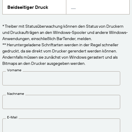
VERBINDEN
Amazon Transparency
Erhalten Sie die Unterstützung, die Ihren
Beidseitiger Druck
Geschäftsanforderungen entspricht.
PRODUKT
Über uns
* Treiber mit Statusüberwachung können den Status von Druckern
Lösungsübersicht
und Druckaufträgen an den Windows-Spooler und andere Windows-
Preise
Karriere
Anwendungen, einschließlich BarTender, melden.
Kostenlos testen
Nachrichten
** Heruntergeladene Schriftarten werden in der Regel schneller
gedruckt, da sie direkt vom Drucker gerendert werden können.
Technische Daten
Andernfalls müssen sie zunächst von Windows gerastert und als
Bitmaps an den Drucker ausgegeben werden.
Produktregistrierung
Reifegradmodell für Etikettierung und
Vorname
Nachverfolgbarkeit
Print Connectors
Unterstützte Standards
Nachname
Weitere Informationen
E-Mail