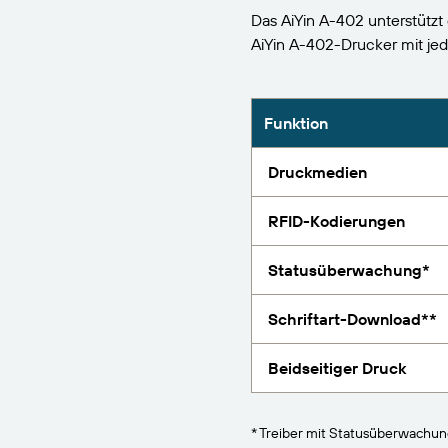
BarTender-Track &
Das AiYin A-402 unterstützt
Finden
Trace
AiYin A-402-Drucker mit 
Bericht
Funktion
Druckmedien
RFID-Kodierungen
Statusüberwachung*
Schriftart-Download**
Beidseitiger Druck
* Treiber mit Statusüberwachu