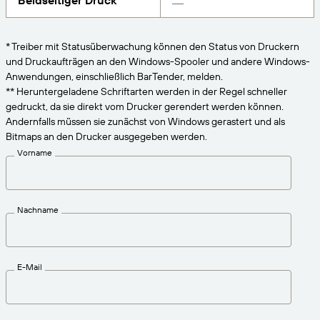
Beidseitiger Druck
VERBINDEN
Amazon Transparency
Erhalten Sie die Unterstützung, die Ihren
Geschäftsanforderungen entspricht.
PRODUKT
* Treiber mit Statusüberwachung können den Status von Druckern
Über uns
und Druckaufträgen an den Windows-Spooler und andere Windows-
Lösungsübersicht
Anwendungen, einschließlich BarTender, melden.
Preise
Karriere
** Heruntergeladene Schriftarten werden in der Regel schneller
gedruckt, da sie direkt vom Drucker gerendert werden können.
Kostenlos testen
Nachrichten
Andernfalls müssen sie zunächst von Windows gerastert und als
Technische Daten
Bitmaps an den Drucker ausgegeben werden.
Vorname
Produktregistrierung
Reifegradmodell für Etikettierung und
Nachverfolgbarkeit
Print Connectors
Nachname
Unterstützte Standards
E-Mail
Weitere Informationen