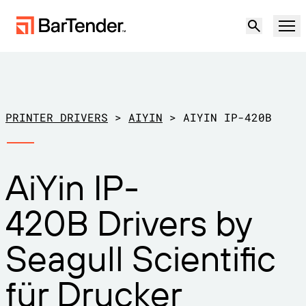
Produkt
Lösungen
PRINTER DRIVERS
>
AIYIN
>
AIYIN IP-420B
ETIKETTIERUNG, MARKIERUNG UND CODIERUNG
Ressourcen
AiYin IP-
NACH ANWENDUNGSFALL
BarTender-Etikettierung
Partner
420B Drivers by
Druckertreiber herunterladen
Produktion
Support
Seagull Scientific
Lager
ETIKETTIERFUNKTIONEN
Partner werden
Support-Pläne
Einzelhandel
für Drucker
Gestalten
Kostenlos
Vertrieb
Support-Center
Transport und Logistik
ausprobieren
kontaktieren