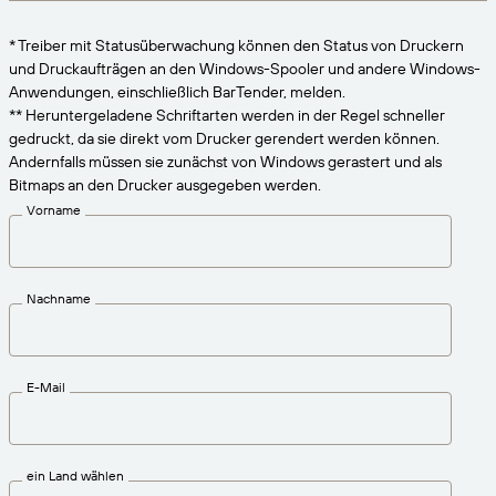
VERBINDEN
Amazon Transparency
Erhalten Sie die Unterstützung, die Ihren
* Treiber mit Statusüberwachung können den Status von Druckern
Geschäftsanforderungen entspricht.
PRODUKT
und Druckaufträgen an den Windows-Spooler und andere Windows-
Über uns
Anwendungen, einschließlich BarTender, melden.
Lösungsübersicht
** Heruntergeladene Schriftarten werden in der Regel schneller
Preise
Karriere
gedruckt, da sie direkt vom Drucker gerendert werden können.
Andernfalls müssen sie zunächst von Windows gerastert und als
Kostenlos testen
Nachrichten
Bitmaps an den Drucker ausgegeben werden.
Technische Daten
Vorname
Produktregistrierung
Reifegradmodell für Etikettierung und
Nachverfolgbarkeit
Print Connectors
Nachname
Unterstützte Standards
E-Mail
Weitere Informationen
ein Land wählen