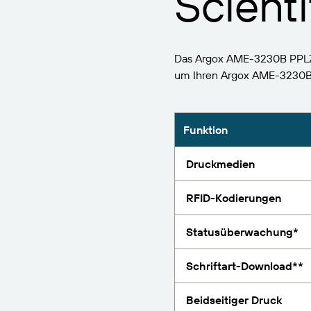
Scienti
BarTender-Track &
Finden
Trace
Bericht
Das Argox AME-3230B PPLZ u
um Ihren Argox AME-3230B
Funktion
Druckmedien
RFID-Kodierungen
Statusüberwachung*
Schriftart-Download**
Beidseitiger Druck