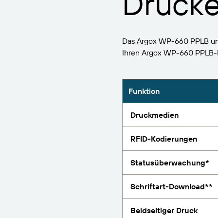
Drucke
BarTender-Track &
Finden
Trace
Bericht
Das Argox WP-660 PPLB unte
Ihren Argox WP-660 PPLB-
Funktion
Druckmedien
RFID-Kodierungen
Statusüberwachung*
Schriftart-Download**
Beidseitiger Druck