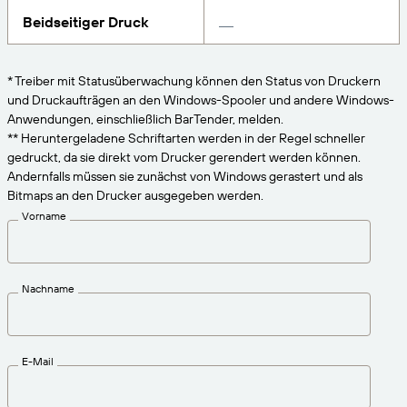
VERBINDEN
Amazon Transparency
Erhalten Sie die Unterstützung, die Ihren
Beidseitiger Druck
Geschäftsanforderungen entspricht.
PRODUKT
Über uns
* Treiber mit Statusüberwachung können den Status von Druckern
Lösungsübersicht
und Druckaufträgen an den Windows-Spooler und andere Windows-
Preise
Karriere
Anwendungen, einschließlich BarTender, melden.
Kostenlos testen
Nachrichten
** Heruntergeladene Schriftarten werden in der Regel schneller
gedruckt, da sie direkt vom Drucker gerendert werden können.
Technische Daten
Andernfalls müssen sie zunächst von Windows gerastert und als
Bitmaps an den Drucker ausgegeben werden.
Produktregistrierung
Reifegradmodell für Etikettierung und
Vorname
Nachverfolgbarkeit
Print Connectors
Unterstützte Standards
Nachname
Weitere Informationen
E-Mail