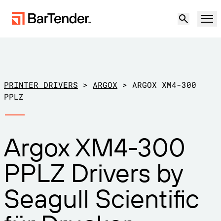
Produkt
Lösungen
PRINTER DRIVERS
>
ARGOX
>
ARGOX XM4-300
ETIKETTIERUNG, MARKIERUNG UND CODIERUNG
PPLZ
Ressourcen
NACH ANWENDUNGSFALL
BarTender-Etikettierung
Argox XM4-300
Partner
Druckertreiber herunterladen
Produktion
PPLZ Drivers by
Support
Lager
ETIKETTIERFUNKTIONEN
Partner werden
Seagull Scientific
Support-Pläne
Einzelhandel
Gestalten
Kostenlos
Vertrieb
Support-Center
Transport und Logistik
ausprobieren
kontaktieren