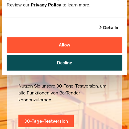
Review our
Privacy Policy
to learn more.
Details
Allow
Kostenlos
Decline
ausprobieren
Nutzen Sie unsere 30-Tage-Testversion, um
alle Funktionen von BarTender
kennenzulernen.
30-Tage-Testversion