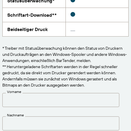
Statusüberwachung*
VERBINDEN
Amazon Transparency
Erhalten Sie die Unterstützung, die Ihren
Geschäftsanforderungen entspricht.
Schriftart-Download**
PRODUKT
Über uns
Lösungsübersicht
Beidseitiger Druck
Preise
Karriere
Kostenlos testen
Nachrichten
* Treiber mit Statusüberwachung können den Status von Druckern
und Druckaufträgen an den Windows-Spooler und andere Windows-
Technische Daten
Anwendungen, einschließlich BarTender, melden.
** Heruntergeladene Schriftarten werden in der Regel schneller
Produktregistrierung
Reifegradmodell für Etikettierung und
gedruckt, da sie direkt vom Drucker gerendert werden können.
Nachverfolgbarkeit
Andernfalls müssen sie zunächst von Windows gerastert und als
Print Connectors
Bitmaps an den Drucker ausgegeben werden.
Unterstützte Standards
Vorname
Weitere Informationen
Nachname